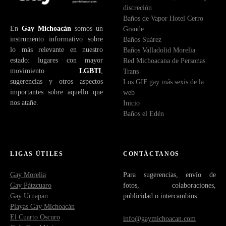
discreción
Baños de Vapor Hotel Cerro
En
Gay Michoacán
somos un
Grande
instrumento informativo sobre
Baños Suárez
lo más relevante en nuestro
Baños Valladolid Morelia
estado: lugares con mayor
Red Michoacana de Personas
movimiento
LGBTI
,
Trans
sugerencias y otros aspectos
Los GIF gay más sexis de la
importantes sobre aquello que
web
nos atañe.
Inicio
Baños el Edén
LIGAS ÚTILES
CONTÁCTANOS
Gay Morelia
Para sugerencias, envío de
Gay Pátzcuaro
fotos, colaboraciones,
Gay Uruapan
publicidad o intercambios:
Playas Gay Michoacán
El Cuarto Oscuro
info@gaymichoacan.com