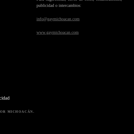
publicidad o intercambios:
info@gaymichoacan.com
www.gaymichoacan.com
acidad
 POR MICHOACÁN.