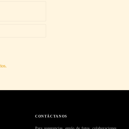
ios.
CONTÁCTANOS
Para sugerencias, envío de fotos, colaboraciones,