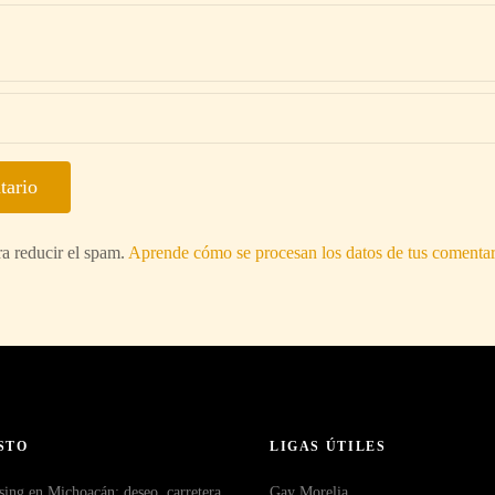
ra reducir el spam.
Aprende cómo se procesan los datos de tus comentar
STO
LIGAS ÚTILES
sing en Michoacán: deseo, carretera
Gay Morelia