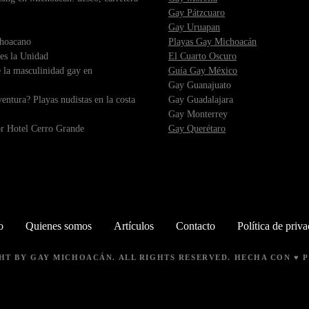
Gay Pátzcuaro
Gay Uruapan
choacano
Playas Gay Michoacán
es la Unidad
El Cuarto Oscuro
 la masculinidad gay en
Guía Gay México
Gay Guanajuato
ntura? Playas nudistas en la costa
Gay Guadalajara
Gay Monterrey
r Hotel Cerro Grande
Gay Querétaro
o
Quienes somos
Artículos
Contacto
Política de priv
GHT BY
GAY MICHOACÁN
. ALL RIGHTS RESERVED. HECHA CON ♥