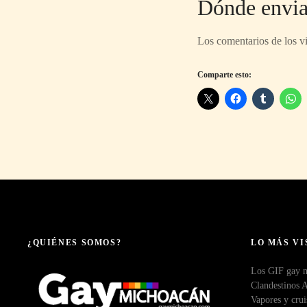
Dónde envia
Los comentarios de los vi
Comparte esto:
¿QUIÉNES SOMOS?
LO MÁS VI
Los GIF gay m
Clandestinos 
Vapores y crui