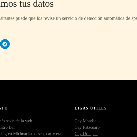
mos tus datos
sitantes puede que los revise un servicio de detección automática de sp
STO
LIGAS ÚTILES
ás sexis de la web
Gay Morelia
Antro Bar
Gay Pátzcuaro
sing en Michoacán: deseo, carretera
Gay Uruapan