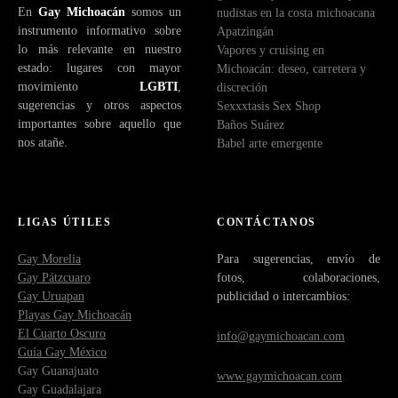
En
Gay Michoacán
somos un
nudistas en la costa michoacana
t
instrumento informativo sobre
Apatzingán
r
lo más relevante en nuestro
Vapores y cruising en
ó
estado: lugares con mayor
Michoacán: deseo, carretera y
n
movimiento
LGBTI
,
discreción
i
sugerencias y otros aspectos
Sexxxtasis Sex Shop
c
importantes sobre aquello que
Baños Suárez
o
nos atañe.
Babel arte emergente
LIGAS ÚTILES
CONTÁCTANOS
Gay Morelia
Para sugerencias, envío de
Gay Pátzcuaro
fotos, colaboraciones,
Gay Uruapan
publicidad o intercambios:
Playas Gay Michoacán
El Cuarto Oscuro
info@gaymichoacan.com
Guía Gay México
Gay Guanajuato
www.gaymichoacan.com
Gay Guadalajara