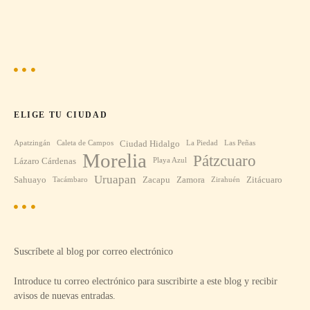
ELIGE TU CIUDAD
Ciudad Hidalgo
Apatzingán
Caleta de Campos
La Piedad
Las Peñas
Morelia
Pátzcuaro
Lázaro Cárdenas
Playa Azul
Uruapan
Sahuayo
Zacapu
Zamora
Zitácuaro
Tacámbaro
Zirahuén
Suscríbete al blog por correo electrónico
Introduce tu correo electrónico para suscribirte a este blog y recibir
avisos de nuevas entradas.