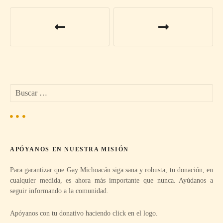
N
a
v
e
B
g
u
s
a
c
a
c
r
APÓYANOS EN NUESTRA MISIÓN
:
i
Para garantizar que Gay Michoacán siga sana y robusta, tu donación, en
ó
cualquier medida, es ahora más importante que nunca. Ayúdanos a
seguir informando a la comunidad.
n
Apóyanos con tu donativo haciendo click en el logo.
d