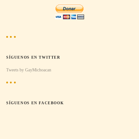
e
e
n
t
SÍGUENOS EN TWITTER
r
Tweets by GayMichoacan
a
d
a
SÍGUENOS EN FACEBOOK
s