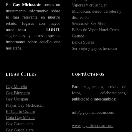
En
Gay Michoacán
somos un
Vapores y cruising en
t
instrumento informativo sobre
Michoacán: deseo, carretera y
r
lo más relevante en nuestro
discreción
ó
estado: lugares con mayor
Sexxxtasis Sex Shop
n
movimiento
LGBTI
,
Baños de Vapor Hotel Cerro
i
sugerencias y otros aspectos
Grande
c
importantes sobre aquello que
Baños Suárez
o
nos atañe.
Ser viejo y gay es hermoso
LIGAS ÚTILES
CONTÁCTANOS
Gay Morelia
Para sugerencias, envío de
Gay Pátzcuaro
fotos, colaboraciones,
Gay Uruapan
publicidad o intercambios:
Playas Gay Michoacán
El Cuarto Oscuro
info@gaymichoacan.com
Guía Gay México
Gay Guanajuato
www.gaymichoacan.com
Gay Guadalajara