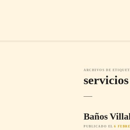
S
a
l
t
a
r
a
l
c
o
ARCHIVOS DE ETIQUET
n
servicios
t
e
n
i
d
Baños Villa
o
PUBLICADO EL
6 FEBRE