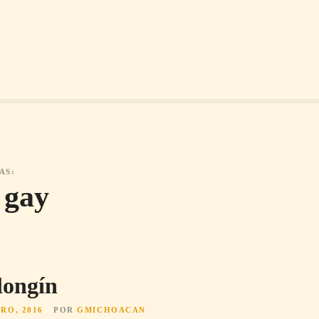
AS:
 gay
longín
RO, 2016
POR
GMICHOACAN