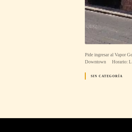
Pide ingresar al Vapor G
Downtown Horario: Lu
SIN CATEGORÍA
N
a