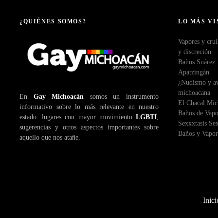
v
e
¿QUIÉNES SOMOS?
LO MÁS VI
g
Vapores y crui
y discreción
a
Baños Suárez
Apatzingán
c
¿Nudismo y ave
michoacana
En
Gay Michoacán
somos un instrumento
i
El Chacal Mi
informativo sobre lo más relevante en nuestro
Baños de Vapo
estado: lugares con mayor movimiento
LGBTI
,
ó
Sexxxtasis Se
sugerencias y otros aspectos importantes sobre
Baños y Vapor
aquello que nos atañe.
n
d
e
l
Inici