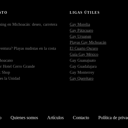
STO
LIGAS ÚTILES
sing en Michoacán: deseo, carretera
Gay Morelia
Gay Pátzcuaro
Gay Uruapan
Playas Gay Michoacán
ntura? Playas nudistas en la costa
El Cuarto Oscuro
Guía Gay México
choacano
Gay Guanajuato
r Hotel Cerro Grande
Gay Guadalajara
x Shop
Gay Monterrey
es la Unidad
Gay Querétaro
o
Quienes somos
Artículos
Contacto
Política de priv