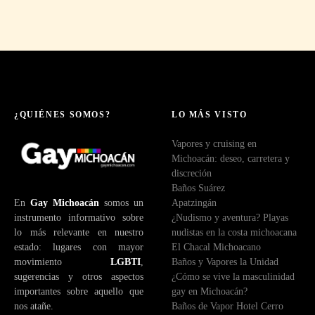
¿QUIÉNES SOMOS?
LO MÁS VISTO
Vapores y cruising en
Michoacán: deseo, carretera y
discreción
Baños Suárez
En
Gay Michoacán
somos un
Apatzingán
instrumento informativo sobre
¿Nudismo y aventura? Playas
lo más relevante en nuestro
nudistas en la costa michoacana
estado: lugares con mayor
El Chacal Michoacano
movimiento
LGBTI
,
Baños y Vapores la Unidad
sugerencias y otros aspectos
¿Cómo se vive la masculinidad
importantes sobre aquello que
gay en Michoacán?
nos atañe.
Baños de Vapor Hotel Cerro