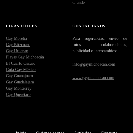
Grande
LIGAS ÚTILES
CONTÁCTANOS
Gay Morelia
Para sugerencias, envío de
Gay Pátzcuaro
fotos, colaboraciones,
Gay Uruapan
publicidad o intercambios:
Playas Gay Michoacán
El Cuarto Oscuro
info@gaymichoacan.com
Guía Gay México
Gay Guanajuato
www.gaymichoacan.com
Gay Guadalajara
Gay Monterrey
Gay Querétaro