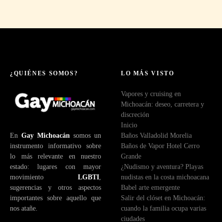
N
a
v
e
¿QUIÉNES SOMOS?
LO MÁS VISTO
g
Vapores y cruising en
Michoacán: deseo, carretera y
a
discreción
Inicio
c
En
Gay Michoacán
somos un
Baños Valladolid Morelia
instrumento informativo sobre
Baños de Vapor Hotel Cerro
i
lo más relevante en nuestro
Grande
estado: lugares con mayor
¿Nudismo y aventura? Playas
ó
movimiento
LGBTI
,
nudistas en la costa michoacana
sugerencias y otros aspectos
Babel arte emergente
n
importantes sobre aquello que
Salir del clóset en Michoacán:
nos atañe.
cuando la familia ocupa varias
d
ciudades