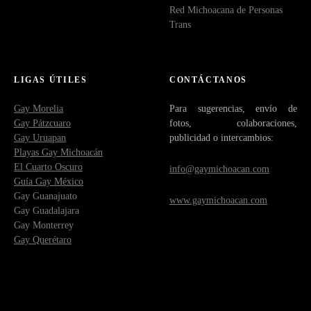
Red Michoacana de Personas
e
Trans
l
o
LIGAS ÚTILES
CONTÁCTANOS
s
Gay Morelia
Para sugerencias, envío de
Gay Pátzcuaro
fotos, colaboraciones,
p
Gay Uruapan
publicidad o intercambios:
Playas Gay Michoacán
u
El Cuarto Oscuro
info@gaymichoacan.com
Guía Gay México
e
Gay Guanajuato
www.gaymichoacan.com
Gay Guadalajara
s
Gay Monterrey
Gay Querétaro
t
o
s