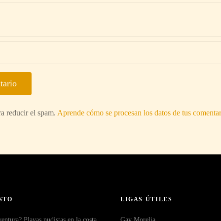
ra reducir el spam.
Aprende cómo se procesan los datos de tus comentar
STO
LIGAS ÚTILES
ntura? Playas nudistas en la costa
Gay Morelia