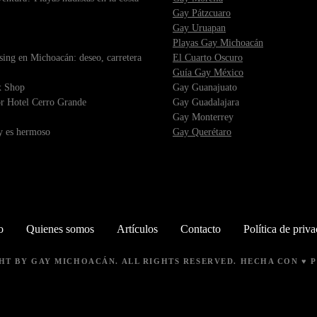
Gay Pátzcuaro
Gay Uruapan
Playas Gay Michoacán
sing en Michoacán: deseo, carretera
El Cuarto Oscuro
Guía Gay México
x Shop
Gay Guanajuato
r Hotel Cerro Grande
Gay Guadalajara
Gay Monterrey
ay es hermoso
Gay Querétaro
o
Quienes somos
Artículos
Contacto
Política de priv
GHT BY
GAY MICHOACÁN
. ALL RIGHTS RESERVED. HECHA CON ♥