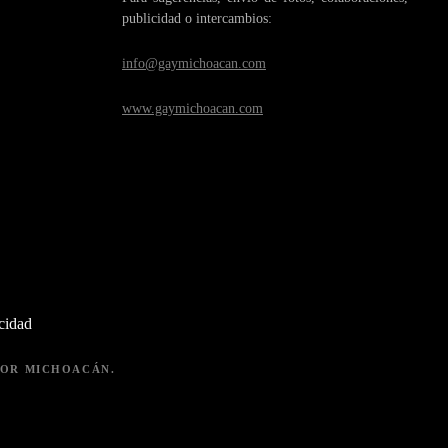
publicidad o intercambios:
info@gaymichoacan.com
www.gaymichoacan.com
acidad
 POR MICHOACÁN.