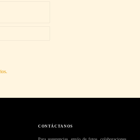
ios.
CONTÁCTANOS
Para sugerencias, envío de fotos, colaboraciones,