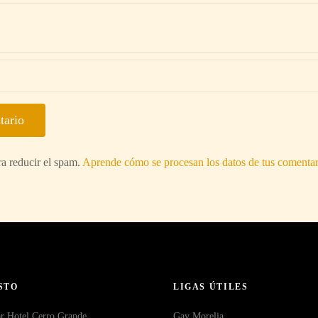
ra reducir el spam.
Aprende cómo se procesan los datos de tus comentar
STO
LIGAS ÚTILES
r Hotel Cerro Grande
Gay Morelia