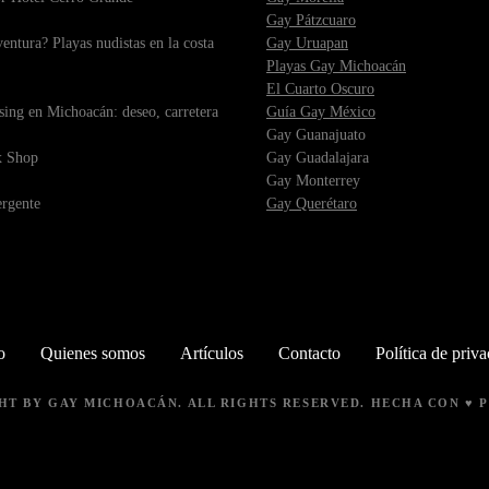
Gay Pátzcuaro
ntura? Playas nudistas en la costa
Gay Uruapan
Playas Gay Michoacán
El Cuarto Oscuro
sing en Michoacán: deseo, carretera
Guía Gay México
Gay Guanajuato
x Shop
Gay Guadalajara
Gay Monterrey
ergente
Gay Querétaro
o
Quienes somos
Artículos
Contacto
Política de priv
GHT BY
GAY MICHOACÁN
. ALL RIGHTS RESERVED. HECHA CON ♥