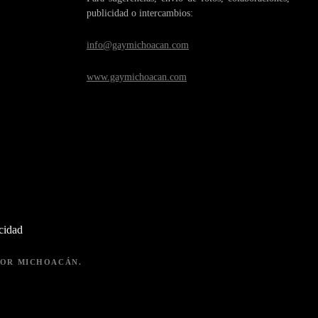
publicidad o intercambios:
info@gaymichoacan.com
www.gaymichoacan.com
acidad
 POR MICHOACÁN.