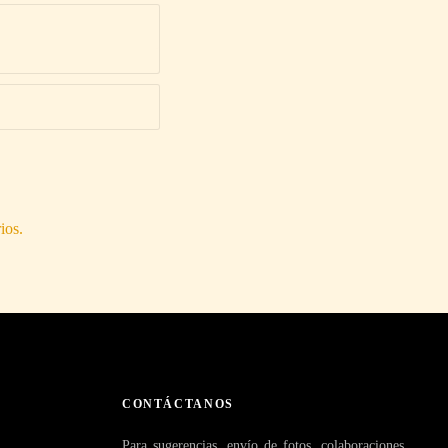
ios.
CONTÁCTANOS
Para sugerencias, envío de fotos, colaboraciones,