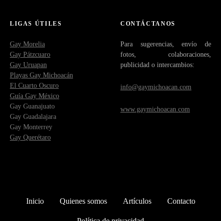
LIGAS ÚTILES
CONTÁCTANOS
Gay Morelia
Para sugerencias, envío de
Gay Pátzcuaro
fotos, colaboraciones,
Gay Uruapan
publicidad o intercambios:
Playas Gay Michoacán
El Cuarto Oscuro
info@gaymichoacan.com
Guía Gay México
Gay Guanajuato
www.gaymichoacan.com
Gay Guadalajara
Gay Monterrey
Gay Querétaro
Inicio
Quienes somos
Artículos
Contacto
Política de privacidad