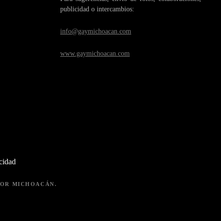
publicidad o intercambios:
info@gaymichoacan.com
www.gaymichoacan.com
acidad
 POR MICHOACÁN.