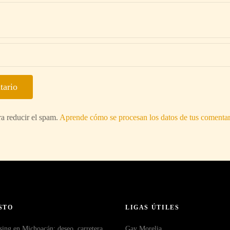
ra reducir el spam.
Aprende cómo se procesan los datos de tus comentar
STO
LIGAS ÚTILES
sing en Michoacán: deseo, carretera
Gay Morelia