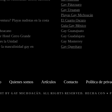
Gay Pátzcuaro
Gay Uruapan
Playas Gay Michoacán
ntura? Playas nudistas en la costa
El Cuarto Oscuro
Guía Gay México
choacano
Gay Guanajuato
r Hotel Cerro Grande
Gay Guadalajara
es la Unidad
Gay Monterrey
 la masculinidad gay en
Gay Querétaro
o
Quienes somos
Artículos
Contacto
Política de priv
GHT BY
GAY MICHOACÁN
. ALL RIGHTS RESERVED. HECHA CON ♥