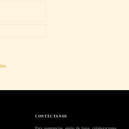
ios.
CONTÁCTANOS
Para sugerencias, envío de fotos, colaboraciones,