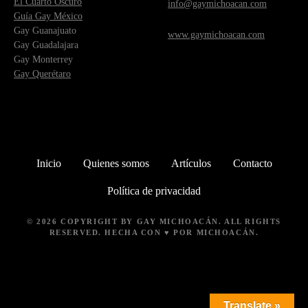
El Cuarto Oscuro
info@gaymichoacan.com
Guía Gay México
Gay Guanajuato
www.gaymichoacan.com
Gay Guadalajara
Gay Monterrey
Gay Querétaro
Inicio
Quienes somos
Artículos
Contacto
Política de privacidad
© 2026 COPYRIGHT BY
GAY MICHOACÁN
. ALL RIGHTS
RESERVED. HECHA CON ♥ POR MICHOACÁN.
Translate »