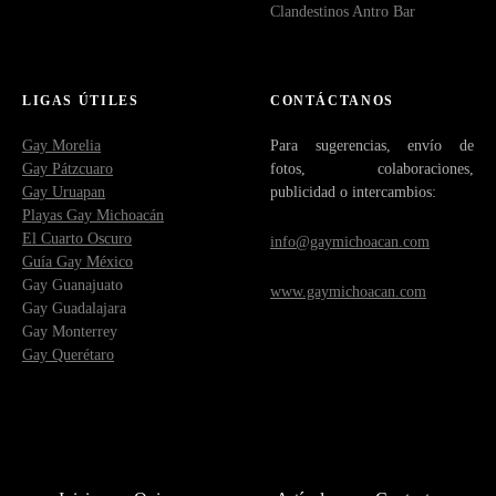
Clandestinos Antro Bar
LIGAS ÚTILES
CONTÁCTANOS
Gay Morelia
Para sugerencias, envío de
Gay Pátzcuaro
fotos, colaboraciones,
Gay Uruapan
publicidad o intercambios:
Playas Gay Michoacán
El Cuarto Oscuro
info@gaymichoacan.com
Guía Gay México
Gay Guanajuato
www.gaymichoacan.com
Gay Guadalajara
Gay Monterrey
Gay Querétaro