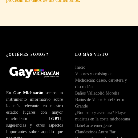
procesan los datos de tus comentarios.
¿QUIÉNES SOMOS?
LO MÁS VISTO
Inicio
Vapores y cruising en
Michoacán: deseo, carretera y
discreción
En
Gay Michoacán
somos un
Baños Valladolid Morelia
instrumento informativo sobre
Baños de Vapor Hotel Cerro
lo más relevante en nuestro
Grande
estado: lugares con mayor
¿Nudismo y aventura? Playas
movimiento
LGBTI
,
nudistas en la costa michoacana
sugerencias y otros aspectos
Babel arte emergente
importantes sobre aquello que
Clandestinos Antro Bar