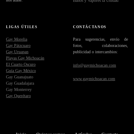
nos atañe.
Baños y Vapores la Unidad
LIGAS ÚTILES
CONTÁCTANOS
Gay Morelia
Para sugerencias, envío de
Gay Pátzcuaro
fotos, colaboraciones,
Gay Uruapan
publicidad o intercambios:
Playas Gay Michoacán
El Cuarto Oscuro
info@gaymichoacan.com
Guía Gay México
Gay Guanajuato
www.gaymichoacan.com
Gay Guadalajara
Gay Monterrey
Gay Querétaro