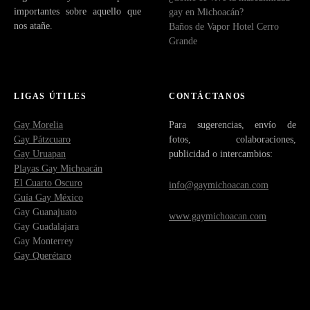
importantes sobre aquello que
gay en Michoacán?
nos atañe.
Baños de Vapor Hotel Cerro
Grande
LIGAS ÚTILES
CONTÁCTANOS
Gay Morelia
Para sugerencias, envío de
Gay Pátzcuaro
fotos, colaboraciones,
Gay Uruapan
publicidad o intercambios:
Playas Gay Michoacán
El Cuarto Oscuro
info@gaymichoacan.com
Guía Gay México
Gay Guanajuato
www.gaymichoacan.com
Gay Guadalajara
Gay Monterrey
Gay Querétaro