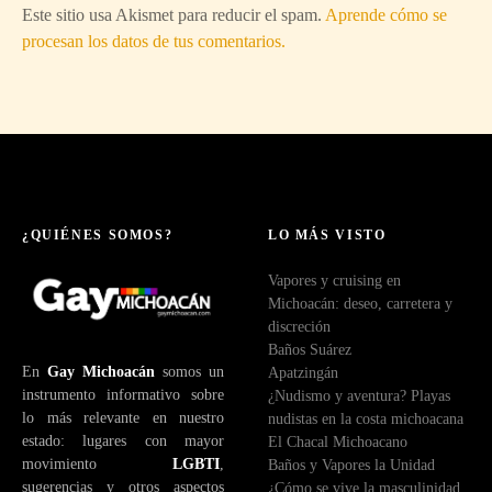
Este sitio usa Akismet para reducir el spam.
Aprende cómo se
procesan los datos de tus comentarios.
¿QUIÉNES SOMOS?
LO MÁS VISTO
Vapores y cruising en
Michoacán: deseo, carretera y
discreción
Baños Suárez
En
Gay Michoacán
somos un
Apatzingán
instrumento informativo sobre
¿Nudismo y aventura? Playas
lo más relevante en nuestro
nudistas en la costa michoacana
estado: lugares con mayor
El Chacal Michoacano
movimiento
LGBTI
,
Baños y Vapores la Unidad
sugerencias y otros aspectos
¿Cómo se vive la masculinidad