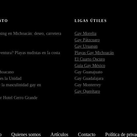
STO
LIGAS ÚTILES
sing en Michoacán: deseo, carretera
Gay Morelia
Gay Pátzcuaro
Gay Uruapan
ntura? Playas nudistas en la costa
Playas Gay Michoacán
El Cuarto Oscuro
Guía Gay México
choacano
Gay Guanajuato
es la Unidad
Gay Guadalajara
 la masculinidad gay en
Gay Monterrey
Gay Querétaro
r Hotel Cerro Grande
o
Quienes somos
Artículos
Contacto
Política de priv