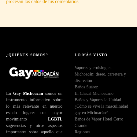
procesan los datos de tus comentarios.
¿QUIÉNES SOMOS?
LO MÁS VISTO
Vapores y cruising en
Michoacán: deseo, carretera y
discreción
Baños Suárez
En
Gay Michoacán
somos un
El Chacal Michoacano
instrumento informativo sobre
Baños y Vapores la Unidad
lo más relevante en nuestro
¿Cómo se vive la masculinidad
estado: lugares con mayor
gay en Michoacán?
movimiento
LGBTI
,
Baños de Vapor Hotel Cerro
sugerencias y otros aspectos
Grande
importantes sobre aquello que
Regiones