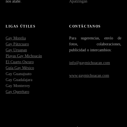
nos atañe.
Apatzingán
LIGAS ÚTILES
CONTÁCTANOS
Gay Morelia
Para sugerencias, envío de
Gay Pátzcuaro
fotos, colaboraciones,
Gay Uruapan
publicidad o intercambios:
Playas Gay Michoacán
El Cuarto Oscuro
info@gaymichoacan.com
Guía Gay México
Gay Guanajuato
www.gaymichoacan.com
Gay Guadalajara
Gay Monterrey
Gay Querétaro