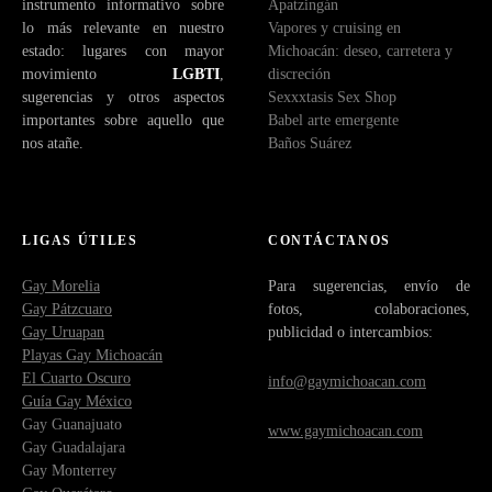
instrumento informativo sobre
Apatzingán
lo más relevante en nuestro
Vapores y cruising en
estado: lugares con mayor
Michoacán: deseo, carretera y
movimiento
LGBTI
,
discreción
sugerencias y otros aspectos
Sexxxtasis Sex Shop
importantes sobre aquello que
Babel arte emergente
nos atañe.
Baños Suárez
LIGAS ÚTILES
CONTÁCTANOS
Gay Morelia
Para sugerencias, envío de
Gay Pátzcuaro
fotos, colaboraciones,
Gay Uruapan
publicidad o intercambios:
Playas Gay Michoacán
El Cuarto Oscuro
info@gaymichoacan.com
Guía Gay México
Gay Guanajuato
www.gaymichoacan.com
Gay Guadalajara
Gay Monterrey