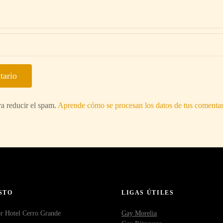
ra reducir el spam.
Aprende cómo se procesan los datos de tus comentar
STO
LIGAS ÚTILES
r Hotel Cerro Grande
Gay Morelia