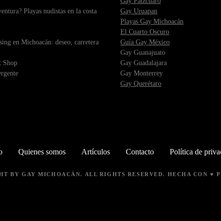
Gay Pátzcuaro
ntura? Playas nudistas en la costa
Gay Uruapan
Playas Gay Michoacán
El Cuarto Oscuro
sing en Michoacán: deseo, carretera
Guía Gay México
Gay Guanajuato
x Shop
Gay Guadalajara
ergente
Gay Monterrey
Gay Querétaro
o
Quienes somos
Artículos
Contacto
Política de priv
GHT BY
GAY MICHOACÁN
. ALL RIGHTS RESERVED. HECHA CON ♥