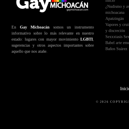
Inicio
¿Nudismo y ave
michoacana
Apatzingán
Vapores y crui
En
Gay Michoacán
somos un instrumento
y discreción
informativo sobre lo más relevante en nuestro
Sexxxtasis Se
estado: lugares con mayor movimiento
LGBTI
,
Babel arte em
sugerencias y otros aspectos importantes sobre
Baños Suárez
aquello que nos atañe.
Inici
© 2026 COPYRI