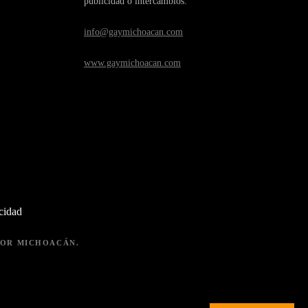
publicidad o intercambios:
info@gaymichoacan.com
www.gaymichoacan.com
acidad
 POR MICHOACÁN.