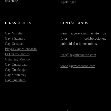
nos atañe.
Apatzingán
LIGAS ÚTILES
CONTÁCTANOS
Gay Morelia
Para sugerencias, envío de
Gay Pátzcuaro
fotos, colaboraciones,
Gay Uruapan
publicidad o intercambios:
Playas Gay Michoacán
El Cuarto Oscuro
info@gaymichoacan.com
Guía Gay México
Gay Guanajuato
www.gaymichoacan.com
Gay Guadalajara
Gay Monterrey
Gay Querétaro