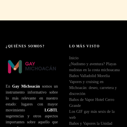
¿QUIÉNES SOMOS?
LO MÁS VISTO
Inicio
¿Nudismo y aventura? Playas
nudistas en la costa michoacana
Baños Valladolid Morelia
Vapores y cruising en
En
Gay Michoacán
somos un
Michoacán: deseo, carretera y
instrumento informativo sobre
discreción
lo más relevante en nuestro
Baños de Vapor Hotel Cerro
estado: lugares con mayor
Grande
movimiento
LGBTI
,
Los GIF gay más sexis de la
sugerencias y otros aspectos
web
importantes sobre aquello que
Baños y Vapores la Unidad