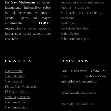
En
Gay Michoacán
somos un
nudistas en la costa michoacana
instrumento informativo sobre
Vapores y cruising en
lo más relevante en nuestro
Michoacán: deseo, carretera y
estado: lugares con mayor
discreción
movimiento
LGBTI
,
Apatzingán
sugerencias y otros aspectos
Sexxxtasis Sex Shop
importantes sobre aquello que
Baños Suárez
nos atañe.
Babel arte emergente
LIGAS ÚTILES
CONTÁCTANOS
Gay Morelia
Para sugerencias, envío de
Gay Pátzcuaro
fotos, colaboraciones,
Gay Uruapan
publicidad o intercambios:
Playas Gay Michoacán
El Cuarto Oscuro
info@gaymichoacan.com
Guía Gay México
Gay Guanajuato
www.gaymichoacan.com
Gay Guadalajara