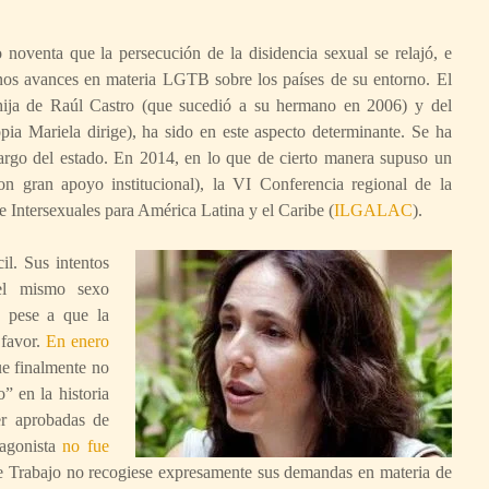
 noventa que la persecución de la disidencia sexual se relajó, e
nos avances en materia LGTB sobre los países de su entorno. El
 hija de Raúl Castro (que sucedió a su hermano en 2006) y del
 Mariela dirige), ha sido en este aspecto determinante. Se ha
rgo del estado. En 2014, en lo que de cierto manera supuso un
n gran apoyo institucional), la VI Conferencia regional de la
 Intersexuales para América Latina y el Caribe (
ILGALAC
).
il. Sus intentos
del mismo sexo
, pese a que la
 favor.
En enero
ue finalmente no
” en la historia
er aprobadas de
tagonista
no fue
de Trabajo no recogiese expresamente sus demandas en materia de