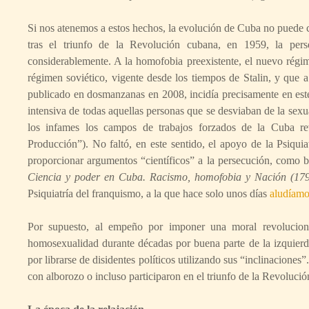
Si nos atenemos a estos hechos, la evolución de Cuba no puede con
tras el triunfo de la Revolución cubana, en 1959, la per
considerablemente. A la homofobia preexistente, el nuevo régi
régimen soviético, vigente desde los tiempos de Stalin, y que a 
publicado en dosmanzanas en 2008, incidía precisamente en es
intensiva de todas aquellas personas que se desviaban de la sexu
los infames los campos de trabajos forzados de la Cuba r
Producción”). No faltó, en este sentido, el apoyo de la Psiquia
proporcionar argumentos “científicos” a la persecución, como 
Ciencia y poder en Cuba. Racismo, homofobia y Nación (17
Psiquiatría del franquismo, a la que hace solo unos días
aludíamo
Por supuesto, al empeño por imponer una moral revolucionar
homosexualidad durante décadas por buena parte de la izquierda
por librarse de disidentes políticos utilizando sus “inclinacione
con alborozo o incluso participaron en el triunfo de la Revolució