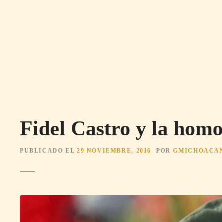
S
a
l
t
a
r
a
l
c
o
Fidel Castro y la hom
n
t
e
PUBLICADO EL
29 NOVIEMBRE, 2016
POR
GMICHOACA
n
i
d
o