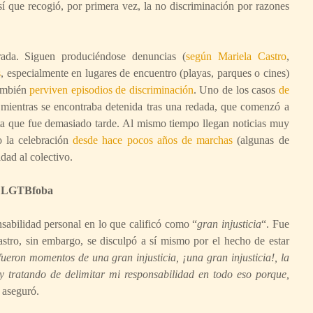
sí que recogió, por primera vez, la no discriminación por razones
rada. Siguen produciéndose denuncias (
según Mariela Castro
,
s
, especialmente en lugares de encuentro (playas, parques o cines)
También
perviven episodios de discriminación
. Uno de los casos
de
 mientras se encontraba detenida tras una redada, que comenzó a
sta que fue demasiado tarde. Al mismo tiempo llegan noticias muy
 la celebración
desde hace pocos años de marchas
(algunas de
dad al colectivo.
ón LGTBfoba
sabilidad personal en lo que calificó como “
gran injusticia
“. Fue
astro, sin embargo, se disculpó a sí mismo por el hecho de estar
fueron momentos de una gran injusticia, ¡una gran injusticia!, la
y tratando de delimitar mi responsabilidad en todo eso porque,
, aseguró.