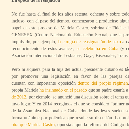
La época de la relajación
No fue hasta el final de los años setenta, ochenta y sobre todo
incluso, con el paso del tiempo, comenzaron a producirse algu
papel en este proceso de Mariela Castro, sobrina de Fidel e
CENESEX (Centro Nacional de Educación Sexual, que la propia
impulsado, por ejemplo,
la cirugía de reasignación de sexo
a ca
reconocimiento de estos avances,
se celebraba en Cuba
(y co
Asociación Internacional de Lesbianas, Gays, Bisexuales, Trans e
Pero ni siquiera para la hija del actual presidente cubano es fác
por promover una legislación en favor de las parejas 
cuentan con importante oposición
dentro del propio régimen
propia Mariela
ha insinuado en el pasado
que su padre estaría a
de 2012
, por ejemplo, se anunció una discusión sobre el tema q
tuvo lugar. Y en 2014 recogimos el que se consideró “primer no
de la Asamblea Nacional de Cuba, donde las leyes suelen s
forma unánime por polémica que resulte su discusión. La pro
otra que Mariela Castro
, opuesta a que la reforma del Código 