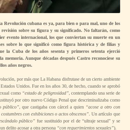
e la Revolución cubana es ya, para bien o para mal, uno de los
 revisión sobre su figura y su significado. No faltarán, como
ier evento internacional, los que conviertan su muerte en un
es sobre lo que significó como figura histórica y de filias y
ue la Cuba de los años sesenta y primeros setenta ejerció
 la memoria. Aunque décadas después Castro reconociese su
llos años negros.
olución, por más que La Habana disfrutase de un cierto ambiente
 Estados Unidos. Fue en los años 30, de hecho, cuando se aprobó
osexual como
“estado de peligrosidad”
, contemplando una serie de
ustituyó por otro nuevo Código Penal que descriminalizaba como
o público”
, que castigaba con cárcel a quien
“acose a otro con
 costumbres con exhibiciones o actos obscenos”
. Un artículo que
escándalo público”
fue sustituido por el de “ultraje sexual” y se
 un delito acosar a otra persona
“con requerimientos sexuales”
).