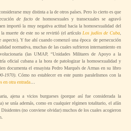
siderarse muy distinta a la de otros países. Pero lo cierto es que
secución
de facto
de homosexuales y transexuales se agravó
men importó la muy negativa actitud hacia la homosexualidad del
la muerte de este no se revirtió (el artículo
Los judíos de Cuba
,
te aspecto). Y fue ahí cuando comenzó una época de persecución
alidad normativa, muchas de las cuales sufrieron internamiento en
evolucionaria (las UMAP, “Unidades Militares de Apoyo a la
tría oficial cubana a la hora de patologizar la homosexualidad y
bien documenta el ensayista Pedro Marqués de Armas en su libro
90-1970)
. Cómo no establecer en este punto paralelismos con la
s en otra entrada
…
ia, ajena a vicios burgueses (porque así fue considerada la
) se unía además, como en cualquier régimen totalitario, el afán
s”. Disidentes (no conviene olvidar) muchos de los cuales acogieron
n.