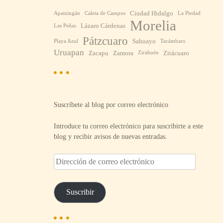
Ciudad Hidalgo
Apatzingán
Caleta de Campos
La Piedad
Morelia
Lázaro Cárdenas
Las Peñas
Pátzcuaro
Sahuayo
Playa Azul
Tacámbaro
Uruapan
Zacapu
Zamora
Zitácuaro
Zirahuén
Suscríbete al blog por correo electrónico
Introduce tu correo electrónico para suscribirte a este
blog y recibir avisos de nuevas entradas.
D
i
r
e
Suscribir
c
c
i