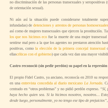
no discriminación de las personas transexuales y seropositivas (
de orientación sexual).
Ni aún así la situación puede considerarse totalmente supe
infundadas) de
detenciones y arrestos de personas homosexuale
así como de mujeres transexuales que ejercen la prostitución. 
los que nos hicimos eco
fue la muerte de una mujer transexual
sentirse mal pero a la que los agentes no prestaron atención ha
positivas, como
la elección de la primera concejal transexual
o
ellas
críticas con el gobierno
) que cada vez dan una mayor visibili
Castro reconoció (sin pedir perdón) su papel en la represi
El propio Fidel Castro, ya anciano, reconocía en 2010 su respon
en una
entrevista concedida al diario mexicano
La Jornada
. C
centrado en “otros problemas” y no pidió perdón expreso.
“Sí, 
haya hecho quien sea. Si la hicimos nosotros, nosotros… Esto
desde luego, personalmente, yo no tengo ese tipo de prejuicios”