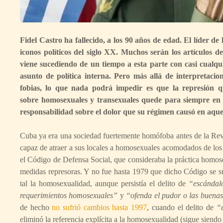
Fidel Castro ha fallecido, a los 90 años de edad. El líder d
iconos políticos del siglo XX. Muchos serán los artículos de
viene sucediendo de un tiempo a esta parte con casi cualqu
asunto de política interna. Pero más allá de interpretacion
fobias, lo que nada podrá impedir es que la represión q
sobre homosexuales y transexuales quede para siempre en
responsabilidad sobre el dolor que su régimen causó en aque
Cuba ya era una sociedad fuertemente homófoba antes de la Rev
capaz de atraer a sus locales a homosexuales acomodados de los
el Código de Defensa Social, que consideraba la práctica hom
medidas represoras. Y no fue hasta 1979 que dicho Código se s
tal la homosexualidad, aunque persistía el delito de
“escándal
requerimientos homosexuales”
y
“ofenda el pudor o las buenas
de hecho
no sufrió cambios hasta 1997
, cuando el delito de
“
eliminó la referencia explícita a la homosexualidad (sigue siendo