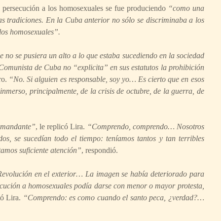
a persecución a los homosexuales se fue produciendo
“como una
as tradiciones. En la Cuba anterior no sólo se discriminaba a los
 los homosexuales”.
ue no se pusiera un alto a lo que estaba sucediendo en la sociedad
Comunista de Cuba no “explicita” en sus estatutos la prohibición
ro.
“No. Si alguien es responsable, soy yo… Es cierto que en esos
rso, principalmente, de la crisis de octubre, de la guerra, de
 comandante”
, le replicó Lira.
“Comprendo, comprendo… Nosotros
s, se sucedían todo el tiempo: teníamos tantos y tan terribles
tamos suficiente atención”
, respondió.
 Revolución en el exterior… La imagen se había deteriorado para
cución a homosexuales podía darse con menor o mayor protesta,
ó Lira.
“Comprendo: es como cuando el santo peca, ¿verdad?…