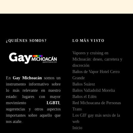
d
e
c
o
r
r
e
¿QUIÉNES SOMOS?
LO MÁS VISTO
o
Vapores y cruising en
e
Michoacán: deseo, carretera y
l
discreción
e
Baños de Vapor Hotel Cerro
c
En
Gay Michoacán
somos un
Grande
t
instrumento informativo sobre
Baños Suárez
r
lo más relevante en nuestro
Baños Valladolid Morelia
ó
estado: lugares con mayor
Baños el Edén
n
movimiento
LGBTI
,
Red Michoacana de Personas
i
sugerencias y otros aspectos
Trans
c
importantes sobre aquello que
Los GIF gay más sexis de la
o
nos atañe.
web
Inicio