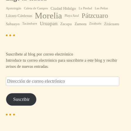
Ciudad Hidalgo
Apatzingán
Caleta de Campos
La Piedad
Las Peñas
Morelia
Pátzcuaro
Lázaro Cárdenas
Playa Azul
Uruapan
Sahuayo
Zacapu
Zamora
Zitácuaro
Tacámbaro
Zirahuén
Suscríbete al blog por correo electrónico
Introduce tu correo electrónico para suscribirte a este blog y recibir
avisos de nuevas entradas.
D
i
r
e
Suscribir
c
c
i
ó
n