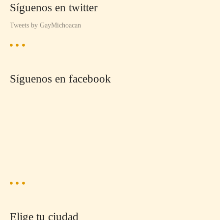
Síguenos en twitter
p
Tweets by GayMichoacan
u
e
s
Síguenos en facebook
t
o
s
Elige tu ciudad