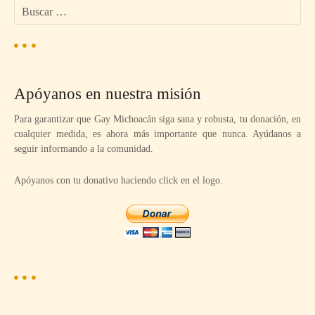
B
g
u
s
a
c
a
c
r
Apóyanos en nuestra misión
:
i
Para garantizar que Gay Michoacán siga sana y robusta, tu donación, en
cualquier medida, es ahora más importante que nunca. Ayúdanos a
ó
seguir informando a la comunidad.
n
Apóyanos con tu donativo haciendo click en el logo.
d
e
l
o
s