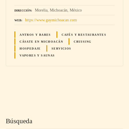
Morelia, Michoacán, México
DIRECCIÓN
https://www.gaymichoacan.com
WEB
ANTROS Y BARES
CAFÉS Y RESTAURANTES
CÁSATE EN MICHOACÁN
CRUISING
HOSPEDAJE
SERVICIOS
VAPORES Y SAUNAS
N
a
v
Búsqueda
e