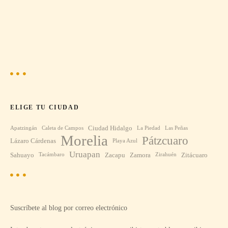
ELIGE TU CIUDAD
Ciudad Hidalgo
Apatzingán
Caleta de Campos
La Piedad
Las Peñas
Morelia
Pátzcuaro
Lázaro Cárdenas
Playa Azul
Uruapan
Sahuayo
Zacapu
Zamora
Zitácuaro
Tacámbaro
Zirahuén
Suscríbete al blog por correo electrónico