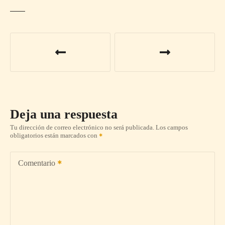
N
a
v
e
Deja una respuesta
g
Tu dirección de correo electrónico no será publicada.
Los campos
obligatorios están marcados con
a
c
Comentario
i
ó