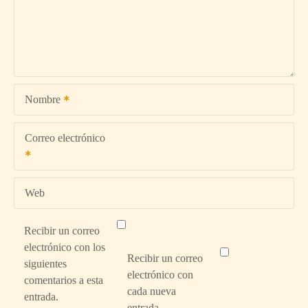
n
d
e
e
Nombre
n
t
Correo electrónico
r
a
Web
d
Recibir un correo
electrónico con los
a
Recibir un correo
siguientes
electrónico con
s
comentarios a esta
cada nueva
entrada.
entrada.