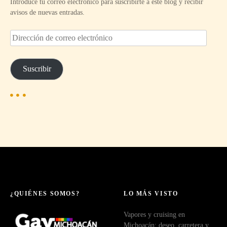
Introduce tu correo electrónico para suscribirte a este blog y recibir
avisos de nuevas entradas.
D
i
r
e
Suscribir
c
c
i
ó
n
d
e
c
o
r
r
e
¿QUIÉNES SOMOS?
LO MÁS VISTO
o
Vapores y cruising en
e
Michoacán: deseo, carretera y
l