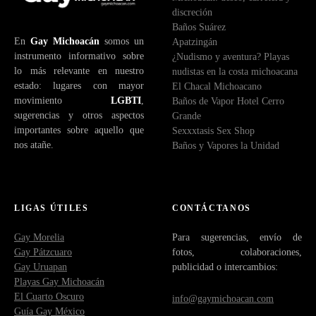
discreción
e
Baños Suárez
c
En
Gay Michoacán
somos un
Apatzingán
t
instrumento informativo sobre
¿Nudismo y aventura? Playas
r
lo más relevante en nuestro
nudistas en la costa michoacana
ó
estado: lugares con mayor
El Chacal Michoacano
n
movimiento
LGBTI
,
Baños de Vapor Hotel Cerro
i
sugerencias y otros aspectos
Grande
c
importantes sobre aquello que
Sexxxtasis Sex Shop
o
nos atañe.
Baños y Vapores la Unidad
LIGAS ÚTILES
CONTÁCTANOS
Gay Morelia
Para sugerencias, envío de
Gay Pátzcuaro
fotos, colaboraciones,
Gay Uruapan
publicidad o intercambios:
Playas Gay Michoacán
El Cuarto Oscuro
info@gaymichoacan.com
Guía Gay México