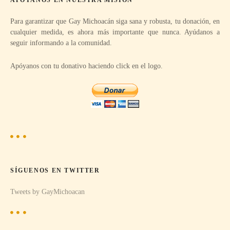
:
i
Para garantizar que Gay Michoacán siga sana y robusta, tu donación, en
ó
cualquier medida, es ahora más importante que nunca. Ayúdanos a
seguir informando a la comunidad.
n
Apóyanos con tu donativo haciendo click en el logo.
d
e
e
n
t
SÍGUENOS EN TWITTER
r
Tweets by GayMichoacan
a
d