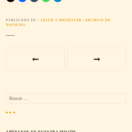
PUBLICADO EN
SALUD Y BIENESTAR
|
ARCHIVO DE
NOTICIAS
N
a
v
e
B
g
u
s
a
c
a
c
r
APÓYANOS EN NUESTRA MISIÓN