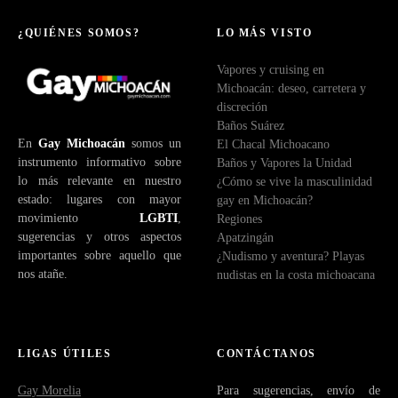
r
e
¿QUIÉNES SOMOS?
LO MÁS VISTO
o
Vapores y cruising en
e
Michoacán: deseo, carretera y
l
discreción
e
Baños Suárez
c
En
Gay Michoacán
somos un
El Chacal Michoacano
t
instrumento informativo sobre
Baños y Vapores la Unidad
r
lo más relevante en nuestro
¿Cómo se vive la masculinidad
ó
estado: lugares con mayor
gay en Michoacán?
n
movimiento
LGBTI
,
Regiones
i
sugerencias y otros aspectos
Apatzingán
c
importantes sobre aquello que
¿Nudismo y aventura? Playas
o
nos atañe.
nudistas en la costa michoacana
LIGAS ÚTILES
CONTÁCTANOS
Gay Morelia
Para sugerencias, envío de