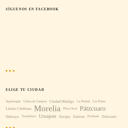
a
SÍGUENOS EN FACEBOOK
s
ELIGE TU CIUDAD
Ciudad Hidalgo
Apatzingán
Caleta de Campos
La Piedad
Las Peñas
Morelia
Pátzcuaro
Lázaro Cárdenas
Playa Azul
Uruapan
Sahuayo
Zacapu
Zamora
Zitácuaro
Tacámbaro
Zirahuén