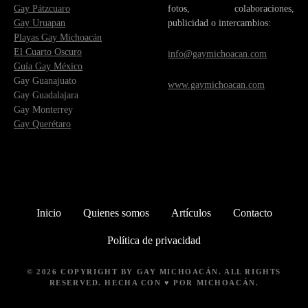
Gay Pátzcuaro
fotos, colaboraciones,
Gay Uruapan
publicidad o intercambios:
Playas Gay Michoacán
El Cuarto Oscuro
info@gaymichoacan.com
Guía Gay México
Gay Guanajuato
www.gaymichoacan.com
Gay Guadalajara
Gay Monterrey
Gay Querétaro
Inicio
Quienes somos
Artículos
Contacto
Política de privacidad
© 2026 COPYRIGHT BY
GAY MICHOACÁN
. ALL RIGHTS
RESERVED. HECHA CON ♥ POR MICHOACÁN.