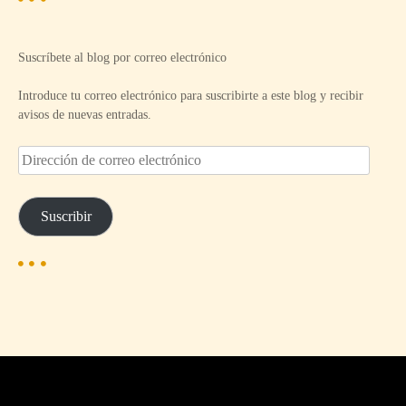
Suscríbete al blog por correo electrónico
Introduce tu correo electrónico para suscribirte a este blog y recibir
avisos de nuevas entradas.
D
i
r
e
Suscribir
c
c
i
ó
n
d
e
c
o
r