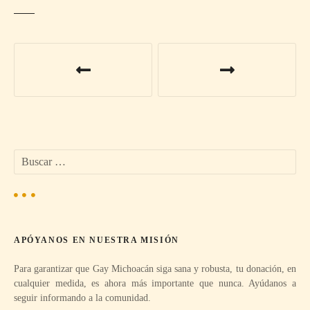
N
a
v
e
B
g
u
s
a
c
a
c
r
APÓYANOS EN NUESTRA MISIÓN
:
i
Para garantizar que Gay Michoacán siga sana y robusta, tu donación, en
ó
cualquier medida, es ahora más importante que nunca. Ayúdanos a
seguir informando a la comunidad.
n