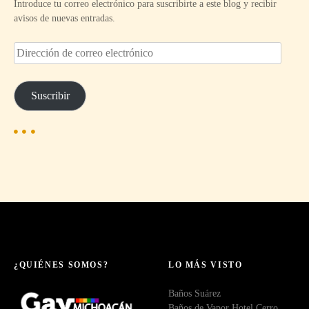
Introduce tu correo electrónico para suscribirte a este blog y recibir
avisos de nuevas entradas.
D
i
r
e
Suscribir
c
c
i
ó
n
d
e
c
o
r
r
e
¿QUIÉNES SOMOS?
LO MÁS VISTO
o
Baños Suárez
e
Baños de Vapor Hotel Cerro