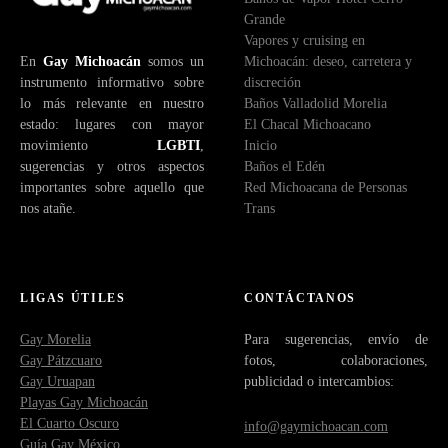
l
Grande
e
Vapores y cruising en
c
En
Gay Michoacán
somos un
Michoacán: deseo, carretera y
t
instrumento informativo sobre
discreción
r
lo más relevante en nuestro
Baños Valladolid Morelia
ó
estado: lugares con mayor
El Chacal Michoacano
n
movimiento
LGBTI
,
Inicio
i
sugerencias y otros aspectos
Baños el Edén
c
importantes sobre aquello que
Red Michoacana de Personas
o
nos atañe.
Trans
LIGAS ÚTILES
CONTÁCTANOS
Gay Morelia
Para sugerencias, envío de
Gay Pátzcuaro
fotos, colaboraciones,
Gay Uruapan
publicidad o intercambios:
Playas Gay Michoacán
El Cuarto Oscuro
info@gaymichoacan.com
Guía Gay México