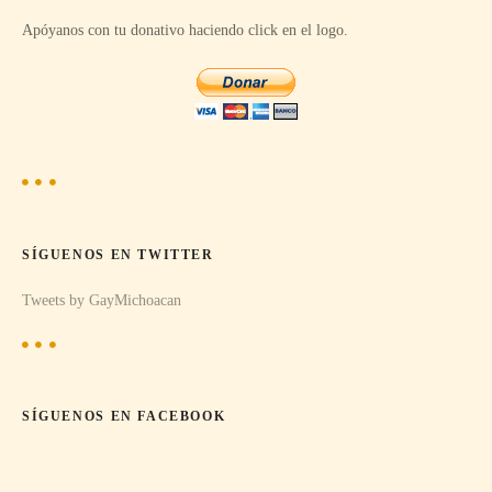
Apóyanos con tu donativo haciendo click en el logo.
d
e
e
n
t
SÍGUENOS EN TWITTER
r
Tweets by GayMichoacan
a
d
a
SÍGUENOS EN FACEBOOK
s