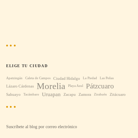
ELIGE TU CIUDAD
Ciudad Hidalgo
Apatzingán
Caleta de Campos
La Piedad
Las Peñas
Morelia
Pátzcuaro
Lázaro Cárdenas
Playa Azul
Uruapan
Sahuayo
Zacapu
Zamora
Zitácuaro
Tacámbaro
Zirahuén
Suscríbete al blog por correo electrónico