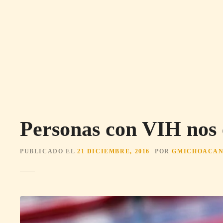
S
a
l
t
a
r
a
l
c
o
Personas con VIH nos 
n
t
e
PUBLICADO EL
21 DICIEMBRE, 2016
POR
GMICHOACA
n
i
d
o