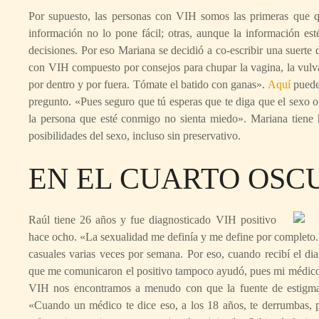
Por supuesto, las personas con VIH somos las primeras que qu
información no lo pone fácil; otras, aunque la información est
decisiones. Por eso Mariana se decidió a co-escribir una suerte 
con VIH compuesto por consejos para chupar la vagina, la vulva
por dentro y por fuera. Tómate el batido con ganas».
Aquí
puede
pregunto. «Pues seguro que tú esperas que te diga que el sexo or
la persona que esté conmigo no sienta miedo». Mariana tiene ho
posibilidades del sexo, incluso sin preservativo.
EN EL CUARTO OSC
Raúl tiene 26 años y fue diagnosticado VIH positivo
hace ocho. «La sexualidad me definía y me define por completo.
casuales varias veces por semana. Por eso, cuando recibí el d
que me comunicaron el positivo tampoco ayudó, pues mi médico 
VIH nos encontramos a menudo con que la fuente de estigma y
«Cuando un médico te dice eso, a los 18 años, te derrumbas, 