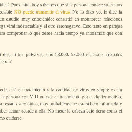
itiva? Pues mira, hoy sabemos que si la persona conoce su estatus
tectable
NO puede transmitir el virus
. No lo digo yo, lo dice la
n estudio muy entretenido: consistió en monitorear relaciones
a viral indetectable y el otro seronegativo. Esto tanto en parejas
ara comprobar lo que desde hacía tiempo ya intuíamos: que con
dos, ni tres polvazos, sino 58.000. 58.000 relaciones sexuales
dieron?
ecir, está en tratamiento y la cantidad de virus en sangre es tan
i la persona con VIH no está en tratamiento por cualquier motivo,
e su estatus serológico, muy probablemente estará bien informada y
aber actuar acorde a ella. No meter la cabeza bajo tierra como el
ómo cuidarse.