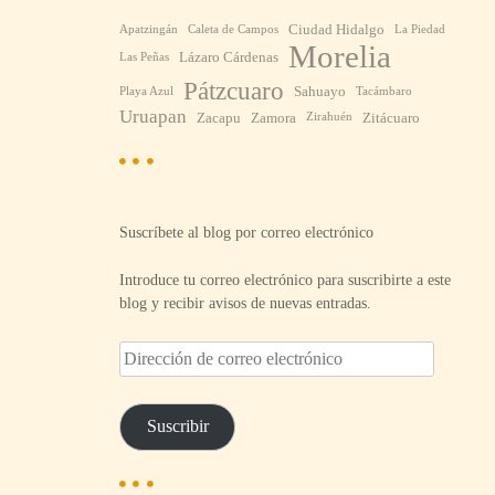
Ciudad Hidalgo
Apatzingán
Caleta de Campos
La Piedad
Morelia
Lázaro Cárdenas
Las Peñas
Pátzcuaro
Sahuayo
Playa Azul
Tacámbaro
Uruapan
Zacapu
Zamora
Zitácuaro
Zirahuén
Suscríbete al blog por correo electrónico
Introduce tu correo electrónico para suscribirte a este
blog y recibir avisos de nuevas entradas.
D
i
r
e
Suscribir
c
c
i