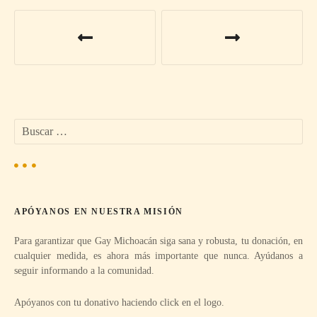
N
a
v
e
B
g
u
s
a
c
a
c
r
APÓYANOS EN NUESTRA MISIÓN
:
i
Para garantizar que Gay Michoacán siga sana y robusta, tu donación, en
ó
cualquier medida, es ahora más importante que nunca. Ayúdanos a
seguir informando a la comunidad.
n
Apóyanos con tu donativo haciendo click en el logo.
d