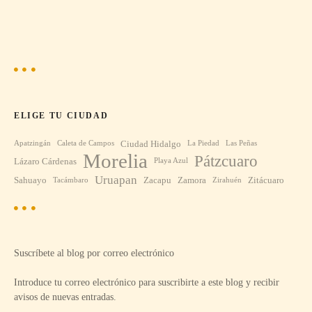
ELIGE TU CIUDAD
Ciudad Hidalgo
Apatzingán
Caleta de Campos
La Piedad
Las Peñas
Morelia
Pátzcuaro
Lázaro Cárdenas
Playa Azul
Uruapan
Sahuayo
Zacapu
Zamora
Zitácuaro
Tacámbaro
Zirahuén
Suscríbete al blog por correo electrónico
Introduce tu correo electrónico para suscribirte a este blog y recibir
avisos de nuevas entradas.