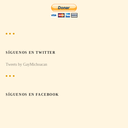
e
e
n
t
SÍGUENOS EN TWITTER
r
Tweets by GayMichoacan
a
d
a
SÍGUENOS EN FACEBOOK
s