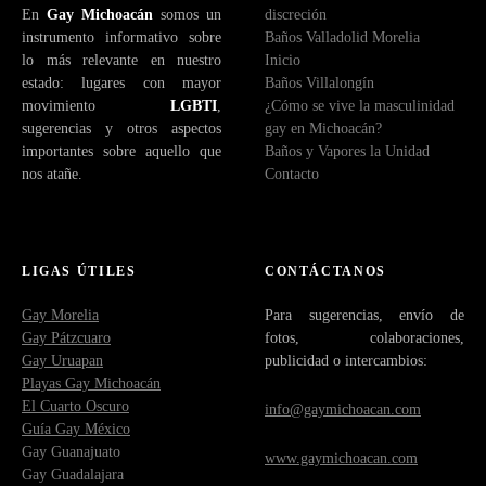
En
Gay Michoacán
somos un
discreción
t
instrumento informativo sobre
Baños Valladolid Morelia
r
lo más relevante en nuestro
Inicio
ó
estado: lugares con mayor
Baños Villalongín
n
movimiento
LGBTI
,
¿Cómo se vive la masculinidad
i
sugerencias y otros aspectos
gay en Michoacán?
c
importantes sobre aquello que
Baños y Vapores la Unidad
o
nos atañe.
Contacto
LIGAS ÚTILES
CONTÁCTANOS
Gay Morelia
Para sugerencias, envío de
Gay Pátzcuaro
fotos, colaboraciones,
Gay Uruapan
publicidad o intercambios:
Playas Gay Michoacán
El Cuarto Oscuro
info@gaymichoacan.com
Guía Gay México
Gay Guanajuato
www.gaymichoacan.com
Gay Guadalajara