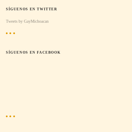
t
SÍGUENOS EN TWITTER
r
Tweets by GayMichoacan
a
d
a
SÍGUENOS EN FACEBOOK
s