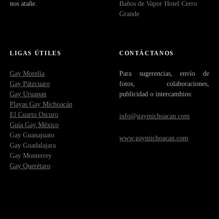
nos atañe.
Baños de Vapor Hotel Cerro
Grande
LIGAS ÚTILES
CONTÁCTANOS
Gay Morelia
Para sugerencias, envío de
Gay Pátzcuaro
fotos, colaboraciones,
Gay Uruapan
publicidad o intercambios:
Playas Gay Michoacán
El Cuarto Oscuro
info@gaymichoacan.com
Guía Gay México
Gay Guanajuato
www.gaymichoacan.com
Gay Guadalajara
Gay Monterrey
Gay Querétaro