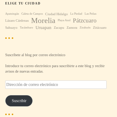
ELIGE TU CIUDAD
Ciudad Hidalgo
Apatzingán
Caleta de Campos
La Piedad
Las Peñas
Morelia
Pátzcuaro
Lázaro Cárdenas
Playa Azul
Uruapan
Sahuayo
Zacapu
Zamora
Zitácuaro
Tacámbaro
Zirahuén
Suscríbete al blog por correo electrónico
Introduce tu correo electrónico para suscribirte a este blog y recibir
avisos de nuevas entradas.
D
i
r
e
Suscribir
c
c
i