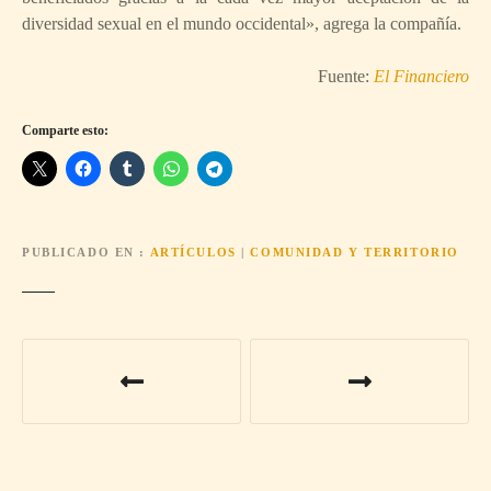
diversidad sexual en el mundo occidental», agrega la compañía.
Fuente:
El Financiero
Comparte esto:
PUBLICADO EN
ARTÍCULOS
|
COMUNIDAD Y TERRITORIO
N
a
v
e