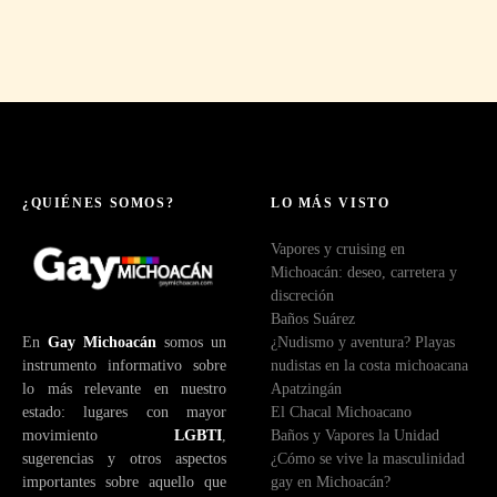
ó
n
d
e
c
o
r
r
e
¿QUIÉNES SOMOS?
LO MÁS VISTO
o
Vapores y cruising en
e
Michoacán: deseo, carretera y
l
discreción
e
Baños Suárez
c
En
Gay Michoacán
somos un
¿Nudismo y aventura? Playas
t
instrumento informativo sobre
nudistas en la costa michoacana
r
lo más relevante en nuestro
Apatzingán
ó
estado: lugares con mayor
El Chacal Michoacano
n
movimiento
LGBTI
,
Baños y Vapores la Unidad
i
sugerencias y otros aspectos
¿Cómo se vive la masculinidad
c
importantes sobre aquello que
gay en Michoacán?
o