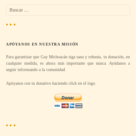
B
g
u
s
a
c
a
c
r
APÓYANOS EN NUESTRA MISIÓN
:
i
Para garantizar que Gay Michoacán siga sana y robusta, tu donación, en
ó
cualquier medida, es ahora más importante que nunca. Ayúdanos a
seguir informando a la comunidad.
n
Apóyanos con tu donativo haciendo click en el logo.
d
e
e
n