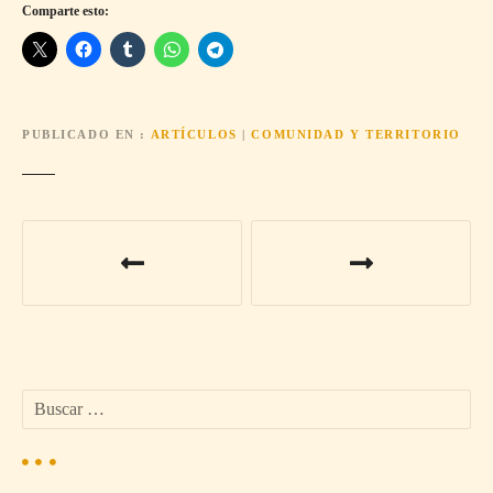
Comparte esto:
PUBLICADO EN
ARTÍCULOS
|
COMUNIDAD Y TERRITORIO
N
a
v
e
B
g
u
s
a
c
a