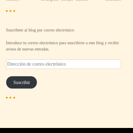
Suscríbete al blog por correo electrónico
Introduce tu correo electrónico para suscribirte a este blog y recibir
avisos de nuevas entradas.
D
i
r
e
Suscribir
c
c
i
ó
n
d
e
c