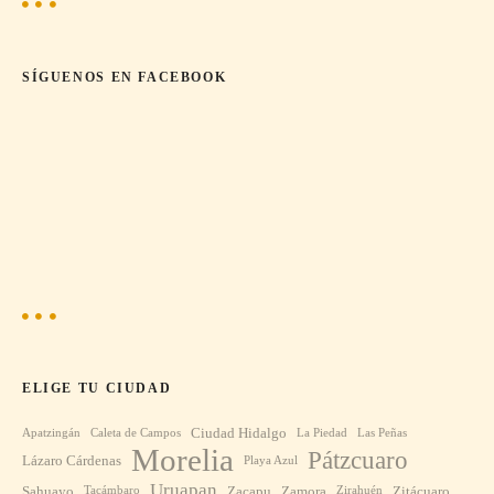
d
a
SÍGUENOS EN FACEBOOK
s
ELIGE TU CIUDAD
Ciudad Hidalgo
Apatzingán
Caleta de Campos
La Piedad
Las Peñas
Morelia
Pátzcuaro
Lázaro Cárdenas
Playa Azul
Uruapan
Sahuayo
Zacapu
Zamora
Zitácuaro
Tacámbaro
Zirahuén