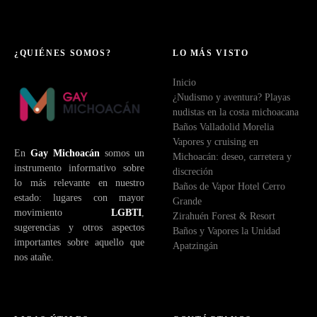
o
r
r
e
¿QUIÉNES SOMOS?
LO MÁS VISTO
o
Inicio
e
¿Nudismo y aventura? Playas
l
nudistas en la costa michoacana
e
Baños Valladolid Morelia
c
Vapores y cruising en
t
En
Gay Michoacán
somos un
Michoacán: deseo, carretera y
r
instrumento informativo sobre
discreción
ó
lo más relevante en nuestro
Baños de Vapor Hotel Cerro
n
estado: lugares con mayor
Grande
i
movimiento
LGBTI
,
Zirahuén Forest & Resort
c
sugerencias y otros aspectos
Baños y Vapores la Unidad
o
importantes sobre aquello que
Apatzingán
nos atañe.