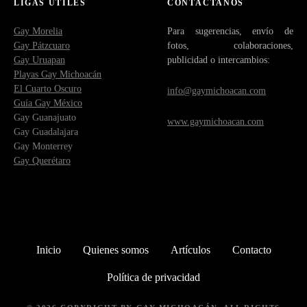
LIGAS ÚTILES
CONTÁCTANOS
Gay Morelia
Para sugerencias, envío de
Gay Pátzcuaro
fotos, colaboraciones,
Gay Uruapan
publicidad o intercambios:
Playas Gay Michoacán
El Cuarto Oscuro
info@gaymichoacan.com
Guía Gay México
Gay Guanajuato
www.gaymichoacan.com
Gay Guadalajara
Gay Monterrey
Gay Querétaro
Inicio
Quienes somos
Artículos
Contacto
Política de privacidad