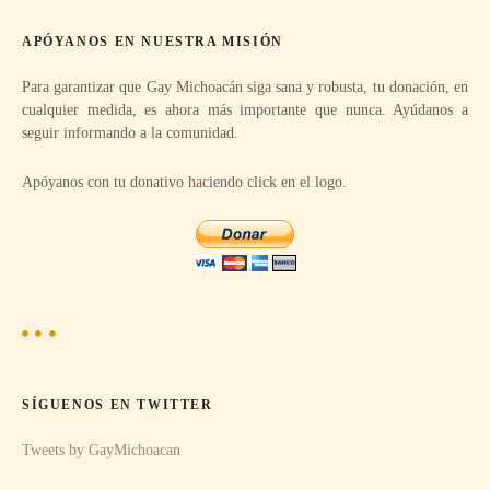
c
r
APÓYANOS EN NUESTRA MISIÓN
:
i
Para garantizar que Gay Michoacán siga sana y robusta, tu donación, en
ó
cualquier medida, es ahora más importante que nunca. Ayúdanos a
seguir informando a la comunidad.
n
Apóyanos con tu donativo haciendo click en el logo.
d
e
e
n
t
SÍGUENOS EN TWITTER
r
Tweets by GayMichoacan
a