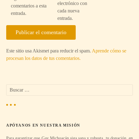
electrónico con
s
comentarios a esta
cada nueva
entrada.
entrada.
Este sitio usa Akismet para reducir el spam.
Aprende cómo se
procesan los datos de tus comentarios.
B
u
s
c
a
r
APÓYANOS EN NUESTRA MISIÓN
:
Para garantizar que Gay Michoacán siga sana y robusta, tu donación, en