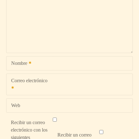
ó
n
d
e
e
Nombre
n
t
Correo electrónico
r
a
Web
d
Recibir un correo
electrónico con los
a
Recibir un correo
siguientes