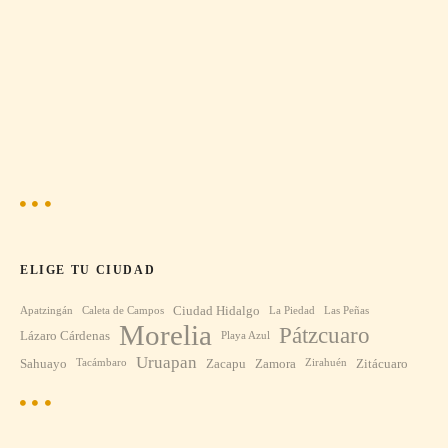
ELIGE TU CIUDAD
Ciudad Hidalgo
Apatzingán
Caleta de Campos
La Piedad
Las Peñas
Morelia
Pátzcuaro
Lázaro Cárdenas
Playa Azul
Uruapan
Sahuayo
Zacapu
Zamora
Zitácuaro
Tacámbaro
Zirahuén