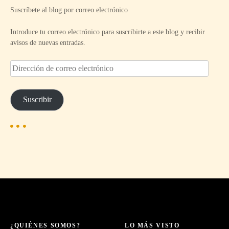
Suscríbete al blog por correo electrónico
Introduce tu correo electrónico para suscribirte a este blog y recibir
avisos de nuevas entradas.
D
i
r
e
Suscribir
c
c
i
ó
n
d
e
c
o
r
r
e
¿QUIÉNES SOMOS?
LO MÁS VISTO