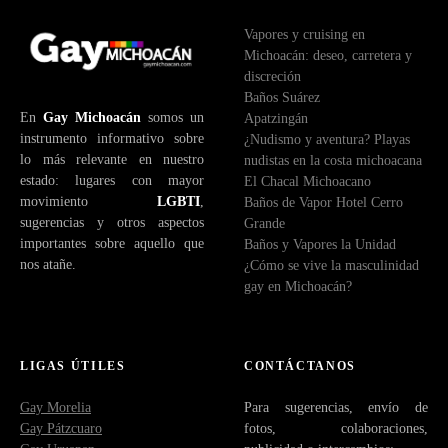
o
Vapores y cruising en
e
Michoacán: deseo, carretera y
l
discreción
e
Baños Suárez
c
En
Gay Michoacán
somos un
Apatzingán
t
instrumento informativo sobre
¿Nudismo y aventura? Playas
r
lo más relevante en nuestro
nudistas en la costa michoacana
ó
estado: lugares con mayor
El Chacal Michoacano
n
movimiento
LGBTI
,
Baños de Vapor Hotel Cerro
i
sugerencias y otros aspectos
Grande
c
importantes sobre aquello que
Baños y Vapores la Unidad
o
nos atañe.
¿Cómo se vive la masculinidad
gay en Michoacán?
LIGAS ÚTILES
CONTÁCTANOS
Gay Morelia
Para sugerencias, envío de
Gay Pátzcuaro
fotos, colaboraciones,