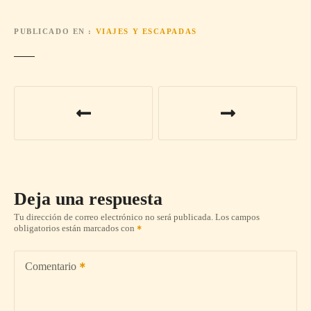
PUBLICADO EN
VIAJES Y ESCAPADAS
N
a
v
e
Deja una respuesta
g
Tu dirección de correo electrónico no será publicada.
Los campos
obligatorios están marcados con
a
c
Comentario
i