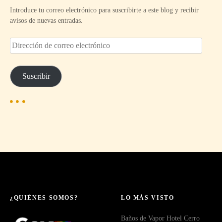
Introduce tu correo electrónico para suscribirte a este blog y recibir
avisos de nuevas entradas.
D
i
r
e
Suscribir
c
c
i
ó
n
d
e
c
o
r
r
e
¿QUIÉNES SOMOS?
LO MÁS VISTO
o
Baños de Vapor Hotel Cerro
e