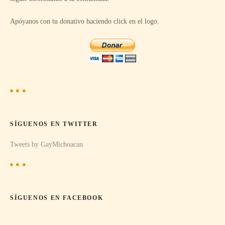
n
Apóyanos con tu donativo haciendo click en el logo.
d
e
e
n
t
SÍGUENOS EN TWITTER
r
Tweets by GayMichoacan
a
d
a
SÍGUENOS EN FACEBOOK
s