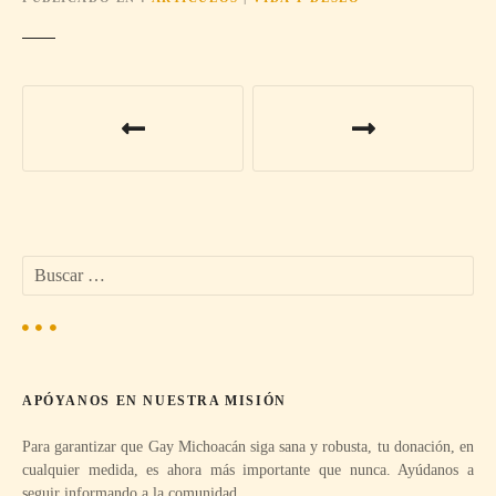
N
a
v
e
B
g
u
s
a
c
a
c
r
APÓYANOS EN NUESTRA MISIÓN
:
i
Para garantizar que Gay Michoacán siga sana y robusta, tu donación, en
ó
cualquier medida, es ahora más importante que nunca. Ayúdanos a
seguir informando a la comunidad.