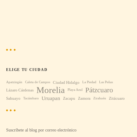
ELIGE TU CIUDAD
Ciudad Hidalgo
Apatzingán
Caleta de Campos
La Piedad
Las Peñas
Morelia
Pátzcuaro
Lázaro Cárdenas
Playa Azul
Uruapan
Sahuayo
Zacapu
Zamora
Zitácuaro
Tacámbaro
Zirahuén
Suscríbete al blog por correo electrónico