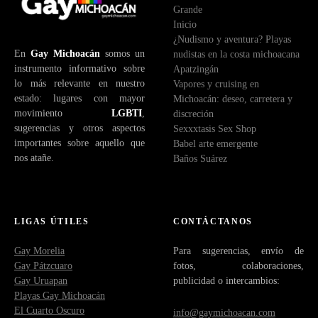
Grande
l
Inicio
e
¿Nudismo y aventura? Playas
c
En
Gay Michoacán
somos un
nudistas en la costa michoacana
t
instrumento informativo sobre
Apatzingán
r
lo más relevante en nuestro
Vapores y cruising en
ó
estado: lugares con mayor
Michoacán: deseo, carretera y
n
movimiento
LGBTI
,
discreción
i
sugerencias y otros aspectos
Sexxxtasis Sex Shop
c
importantes sobre aquello que
Babel arte emergente
o
nos atañe.
Baños Suárez
LIGAS ÚTILES
CONTÁCTANOS
Gay Morelia
Para sugerencias, envío de
Gay Pátzcuaro
fotos, colaboraciones,
Gay Uruapan
publicidad o intercambios:
Playas Gay Michoacán
El Cuarto Oscuro
info@gaymichoacan.com