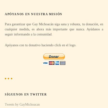
a
c
r
APÓYANOS EN NUESTRA MISIÓN
:
i
Para garantizar que Gay Michoacán siga sana y robusta, tu donación, en
ó
cualquier medida, es ahora más importante que nunca. Ayúdanos a
seguir informando a la comunidad.
n
Apóyanos con tu donativo haciendo click en el logo.
d
e
e
n
t
SÍGUENOS EN TWITTER
r
Tweets by GayMichoacan
a