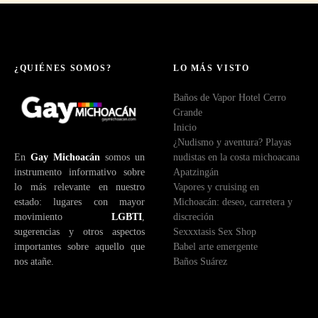
c
o
r
r
e
¿QUIÉNES SOMOS?
LO MÁS VISTO
o
Baños de Vapor Hotel Cerro
e
Grande
l
Inicio
e
¿Nudismo y aventura? Playas
c
En
Gay Michoacán
somos un
nudistas en la costa michoacana
t
instrumento informativo sobre
Apatzingán
r
lo más relevante en nuestro
Vapores y cruising en
ó
estado: lugares con mayor
Michoacán: deseo, carretera y
n
movimiento
LGBTI
,
discreción
i
sugerencias y otros aspectos
Sexxxtasis Sex Shop
c
importantes sobre aquello que
Babel arte emergente
o
nos atañe.
Baños Suárez