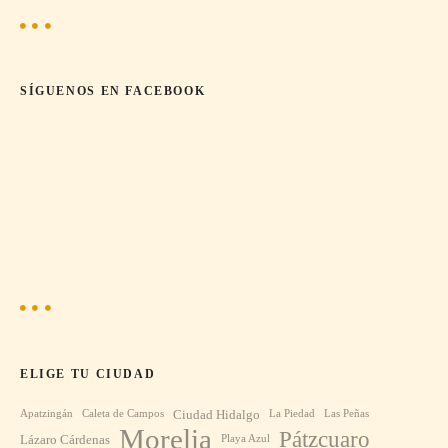
d
a
SÍGUENOS EN FACEBOOK
s
ELIGE TU CIUDAD
Ciudad Hidalgo
Apatzingán
Caleta de Campos
La Piedad
Las Peñas
Morelia
Pátzcuaro
Lázaro Cárdenas
Playa Azul