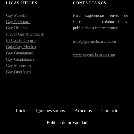
LIGAS ÚTILES
CONTÁCTANOS
Gay Morelia
Para sugerencias, envío de
Gay Pátzcuaro
fotos, colaboraciones,
Gay Uruapan
publicidad o intercambios:
Playas Gay Michoacán
El Cuarto Oscuro
info@gaymichoacan.com
Guía Gay México
Gay Guanajuato
www.gaymichoacan.com
Gay Guadalajara
Gay Monterrey
Gay Querétaro
Inicio
Quienes somos
Artículos
Contacto
Política de privacidad