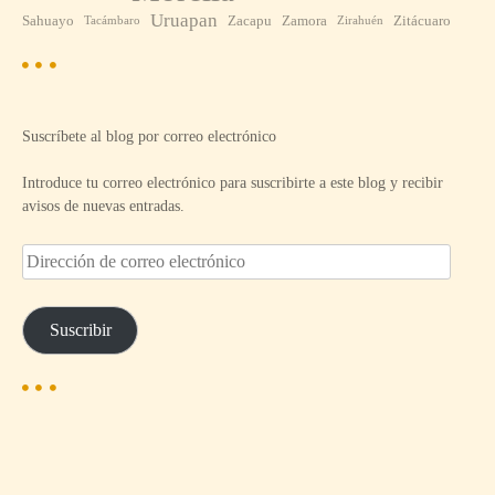
Uruapan
Sahuayo
Zacapu
Zamora
Zitácuaro
Tacámbaro
Zirahuén
Suscríbete al blog por correo electrónico
Introduce tu correo electrónico para suscribirte a este blog y recibir
avisos de nuevas entradas.
D
i
r
e
Suscribir
c
c
i
ó
n
d
e