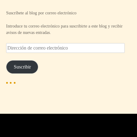
Suscríbete al blog por correo electrónico
Introduce tu correo electrónico para suscribirte a este blog y recibir
avisos de nuevas entradas.
D
i
r
e
Suscribir
c
c
i
ó
n
d
e
c
o
r
r