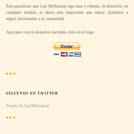
Para garantizar que Gay Michoacán siga sana y robusta, tu donación, en
ó
cualquier medida, es ahora más importante que nunca. Ayúdanos a
seguir informando a la comunidad.
n
Apóyanos con tu donativo haciendo click en el logo.
d
e
e
n
t
SÍGUENOS EN TWITTER
r
Tweets by GayMichoacan
a
d
a