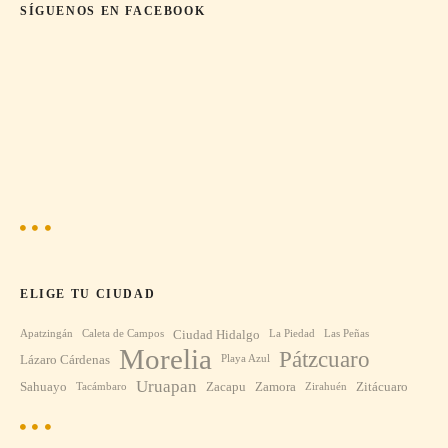
SÍGUENOS EN FACEBOOK
s
ELIGE TU CIUDAD
Ciudad Hidalgo
Apatzingán
Caleta de Campos
La Piedad
Las Peñas
Morelia
Pátzcuaro
Lázaro Cárdenas
Playa Azul
Uruapan
Sahuayo
Zacapu
Zamora
Zitácuaro
Tacámbaro
Zirahuén