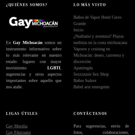
e
¿QUIÉNES SOMOS?
LO MÁS VISTO
o
Baños de Vapor Hotel Cerro
e
Grande
l
Inicio
e
¿Nudismo y aventura? Playas
c
En
Gay Michoacán
somos un
nudistas en la costa michoacana
t
instrumento informativo sobre
Vapores y cruising en
r
lo más relevante en nuestro
Michoacán: deseo, carretera y
ó
estado: lugares con mayor
discreción
n
movimiento
LGBTI
,
Apatzingán
i
sugerencias y otros aspectos
Sexxxtasis Sex Shop
c
importantes sobre aquello que
Baños Suárez
o
nos atañe.
Babel arte emergente
LIGAS ÚTILES
CONTÁCTANOS
Gay Morelia
Para sugerencias, envío de
Gay Pátzcuaro
fotos, colaboraciones,