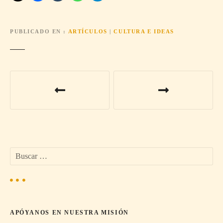
PUBLICADO EN
ARTÍCULOS
|
CULTURA E IDEAS
N
a
v
e
B
g
u
s
a
c
a
c
r
APÓYANOS EN NUESTRA MISIÓN
:
i