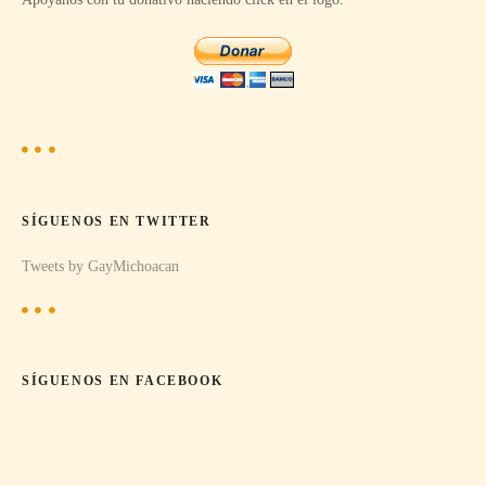
d
e
e
n
t
SÍGUENOS EN TWITTER
r
Tweets by GayMichoacan
a
d
a
SÍGUENOS EN FACEBOOK
s