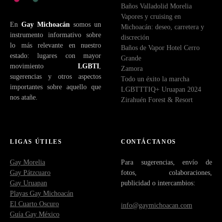
Baños Valladolid Morelia
c
Vapores y cruising en
t
En
Gay Michoacán
somos un
Michoacán: deseo, carretera y
r
instrumento informativo sobre
discreción
ó
lo más relevante en nuestro
Baños de Vapor Hotel Cerro
n
estado: lugares con mayor
Grande
i
movimiento
LGBTI
,
Zamora
c
sugerencias y otros aspectos
Todo un éxito la marcha
o
importantes sobre aquello que
LGBTTTIQ+ Uruapan 2024
nos atañe.
Zirahuén Forest & Resort
LIGAS ÚTILES
CONTÁCTANOS
Gay Morelia
Para sugerencias, envío de
Gay Pátzcuaro
fotos, colaboraciones,
Gay Uruapan
publicidad o intercambios:
Playas Gay Michoacán
El Cuarto Oscuro
info@gaymichoacan.com
Guía Gay México