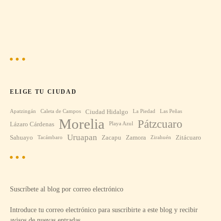
ELIGE TU CIUDAD
Ciudad Hidalgo
Apatzingán
Caleta de Campos
La Piedad
Las Peñas
Morelia
Pátzcuaro
Lázaro Cárdenas
Playa Azul
Uruapan
Sahuayo
Zacapu
Zamora
Zitácuaro
Tacámbaro
Zirahuén
Suscríbete al blog por correo electrónico
Introduce tu correo electrónico para suscribirte a este blog y recibir
avisos de nuevas entradas.