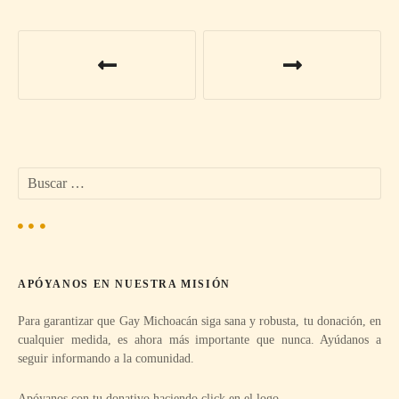
N
a
v
e
B
g
u
s
a
c
a
c
r
APÓYANOS EN NUESTRA MISIÓN
:
i
Para garantizar que Gay Michoacán siga sana y robusta, tu donación, en
ó
cualquier medida, es ahora más importante que nunca. Ayúdanos a
seguir informando a la comunidad.
n
Apóyanos con tu donativo haciendo click en el logo.