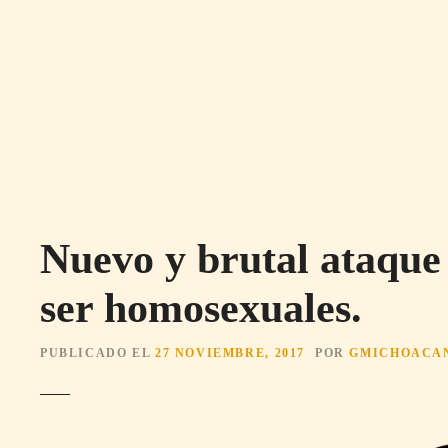
S
a
l
t
a
r
a
l
c
o
Nuevo y brutal ataque 
n
t
ser homosexuales.
e
n
i
PUBLICADO EL
27 NOVIEMBRE, 2017
POR
GMICHOACA
d
o