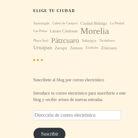
ELIGE TU CIUDAD
Ciudad Hidalgo
Apatzingán
Caleta de Campos
La Piedad
Morelia
Lázaro Cárdenas
Las Peñas
Pátzcuaro
Sahuayo
Playa Azul
Tacámbaro
Uruapan
Zacapu
Zamora
Zitácuaro
Zirahuén
Suscríbete al blog por correo electrónico
Introduce tu correo electrónico para suscribirte a este
blog y recibir avisos de nuevas entradas.
D
i
r
e
Suscribir