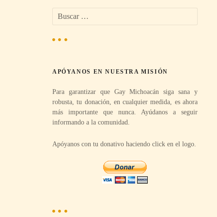
B
u
s
c
a
r
APÓYANOS EN NUESTRA MISIÓN
:
Para garantizar que Gay Michoacán siga sana y
robusta, tu donación, en cualquier medida, es ahora
más importante que nunca. Ayúdanos a seguir
informando a la comunidad.
Apóyanos con tu donativo haciendo click en el logo.